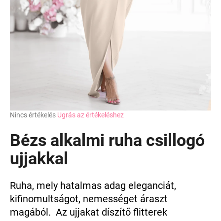
A
j
á
n
l
j
u
k
A
Nincs értékelés
Ugrás az értékeléshez
termék
átlagos
Bézs alkalmi ruha csillogó
értékelése
5-
ujjakkal
ből
0,0
csillag.
Ruha, mely hatalmas adag eleganciát,
kifinomultságot, nemességet áraszt
magából.
Az ujjakat díszítő flitterek