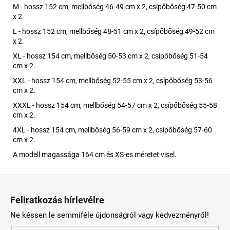
M - hossz 152 cm, mellbőség 46-49 cm x 2, csípőbőség 47-50 cm
x 2.
L - hossz 152 cm, mellbőség 48-51 cm x 2, csípőbőség 49-52 cm
x 2.
XL - hossz 154 cm, mellbőség 50-53 cm x 2, csípőbőség 51-54
cm x 2.
XXL - hossz 154 cm, mellbőség 52-55 cm x 2, csípőbőség 53-56
cm x 2.
XXXL - hossz 154 cm, mellbőség 54-57 cm x 2, csípőbőség 55-58
cm x 2.
4XL - hossz 154 cm, mellbőség 56-59 cm x 2, csípőbőség 57-60
cm x 2.
A modell magassága 164 cm és XS-es méretet visel.
L
á
Feliratkozás hírlevélre
b
Ne késsen le semmiféle újdonságról vagy kedvezményről!
l