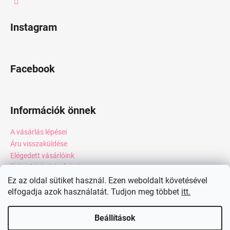
Instagram
Facebook
Információk önnek
A vásárlás lépései
Áru visszaküldése
Elégedett vásárlóink
Üzleti feltételek (ÁSZF)
Adatkezelési tájékoztató
Ez az oldal sütiket használ. Ezen weboldalt követésével
elfogadja azok használatát. Tudjon meg többet
itt.
Webáruház értékelése
Kapcsolat
Beállítások