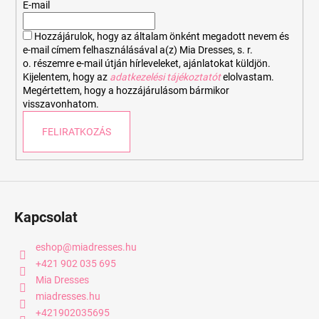
é
E-mail
c
Hozzájárulok, hogy az általam önként megadott nevem és
e-mail címem felhasználásával a(z) Mia Dresses, s. r.
o. részemre e-mail útján hírleveleket, ajánlatokat küldjön.
Kijelentem, hogy az
adatkezelési tájékoztatót
elolvastam.
Megértettem, hogy a hozzájárulásom bármikor
visszavonhatom.
FELIRATKOZÁS
Kapcsolat
eshop
@
miadresses.hu
+421 902 035 695
Mia Dresses
miadresses.hu
+421902035695