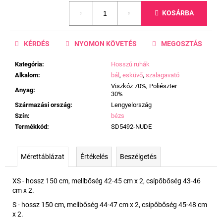
Egységár:
KOSÁRBA
KÉRDÉS
NYOMON KÖVETÉS
MEGOSZTÁS
Kategória
:
Hosszú ruhák
Alkalom
:
bál
,
esküvő
,
szalagavató
Viszkóz 70%, Poliészter
Anyag
:
30%
Származási ország
:
Lengyelország
Szín
:
bézs
Termékkód
:
SD5492-NUDE
Mérettáblázat
Értékelés
Beszélgetés
XS - hossz 150 cm, mellbőség 42-45 cm x 2, csípőbőség 43-46
cm x 2.
S - hossz 150 cm, mellbőség 44-47 cm x 2, csípőbőség 45-48 cm
x 2.