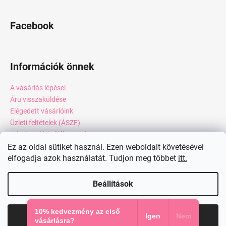
Facebook
Információk önnek
A vásárlás lépései
Áru visszaküldése
Elégedett vásárlóink
Üzleti feltételek (ÁSZF)
Adatkezelési tájékoztató
Webáruház értékelése
Ez az oldal sütiket használ. Ezen weboldalt követésével
elfogadja azok használatát. Tudjon meg többet
itt.
Kapcsolat
Blog
Beállítások
Shoptet készítette
10% kedvezmény az első
Elfogadom
Igen
Nem
Copyright 2026
miadresses.hu
. Minden jog fenntartva.
vásárlásra?