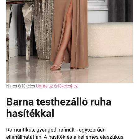
A
Nincs értékelés
Ugrás az értékeléshez
termék
átlagos
Barna testhezálló ruha
értékelése
5-
hasítékkal
ből
0,0
csillag.
Romantikus, gyengéd, rafinált - egyszerűen
ellenállhatatlan. A hasíték és a kellemes elasztikus