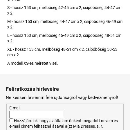
S - hossz 153 cm, mellbőség 42-45 cm x 2, csípőbőség 44-47 cm
x 2.
M - hossz 153 cm, mellbőség 44-47 cm x 2, csípőbőség 46-49 cm
x 2.
L - hossz 153 cm, mellbőség 46-49 cm x 2, csípőbőség 48-51 cm
x 2.
XL - hossz 153 cm, mellbőség 48-51 cm x 2, csípőbőség 50-53
cm x 2.
A modell XS-es méretet visel.
L
á
Feliratkozás hírlevélre
b
Ne késsen le semmiféle újdonságról vagy kedvezményről!
l
é
E-mail
c
Hozzájárulok, hogy az általam önként megadott nevem és
e-mail címem felhasználásával a(z) Mia Dresses, s. r.