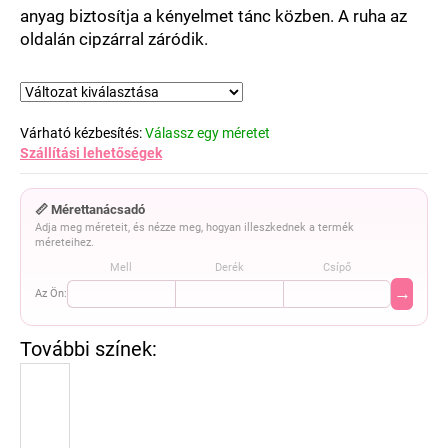
anyag biztosítja a kényelmet tánc közben. A ruha az
oldalán cipzárral záródik.
Várható kézbesítés:
Válassz egy méretet
Szállítási lehetőségek
📏 Mérettanácsadó
Adja meg méreteit, és nézze meg, hogyan illeszkednek a termék
méreteihez.
Mell
Derék
Csípő
→
Az Ön: