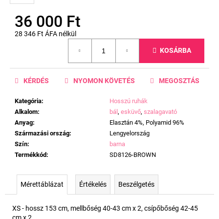
36 000 Ft
28 346 Ft ÁFA nélkül
Egységár:
KOSÁRBA
KÉRDÉS
NYOMON KÖVETÉS
MEGOSZTÁS
Kategória
:
Hosszú ruhák
Alkalom
:
bál
,
esküvő
,
szalagavató
Anyag
:
Elasztán 4%, Polyamid 96%
Származási ország
:
Lengyelország
Szín
:
barna
Termékkód
:
SD8126-BROWN
Mérettáblázat
Értékelés
Beszélgetés
XS - hossz 153 cm, mellbőség 40-43 cm x 2, csípőbőség 42-45
cm x 2.