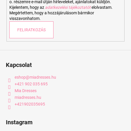
o. részemre e-mail útján hírleveleket, ajánlatokat küldjön.
Kijelentem, hogy az
adatkezelési tájékoztatót
elolvastam.
Megértettem, hogy a hozzájárulásom bármikor
visszavonhatom.
FELIRATKOZÁS
Kapcsolat
eshop
@
miadresses.hu
+421 902 035 695
Mia Dresses
miadresses.hu
+421902035695
Instagram