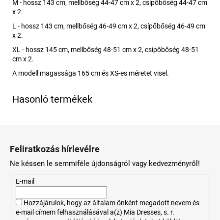
M - hossz 143 cm, mellbőség 44-47 cm x 2, csípőbőség 44-47 cm
x 2.
L - hossz 143 cm, mellbőség 46-49 cm x 2, csípőbőség 46-49 cm
x 2.
XL - hossz 145 cm, mellbőség 48-51 cm x 2, csípőbőség 48-51
cm x 2.
A modell magassága 165 cm és XS-es méretet visel.
L
á
Feliratkozás hírlevélre
b
Ne késsen le semmiféle újdonságról vagy kedvezményről!
l
é
E-mail
c
Hozzájárulok, hogy az általam önként megadott nevem és
e-mail címem felhasználásával a(z) Mia Dresses, s. r.