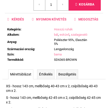
Egységár:
KOSÁRBA
KÉRDÉS
NYOMON KÖVETÉS
MEGOSZTÁS
Kategória
:
Hosszú ruhák
Alkalom
:
bál
,
esküvő
,
szalagavató
Poliészter 95%, Elasztán
Anyag
:
5%
Származási ország
:
Lengyelország
Szín
:
barna
Termékkód
:
SD6365-BROWN
Mérettáblázat
Értékelés
Beszélgetés
XS - hossz 143 cm, mellbőség 40-43 cm x 2, csípőbőség 40-43
cm x 2.
S - hossz 143 cm, mellbőség 42-45 cm x 2, csípőbőség 42-45 cm
x 2.