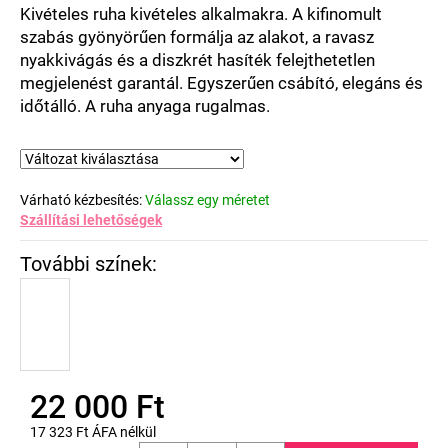
csillag.
Kivételes ruha kivételes alkalmakra. A kifinomult
szabás gyönyörűen formálja az alakot, a ravasz
nyakkivágás és a diszkrét hasíték felejthetetlen
megjelenést garantál. Egyszerűen csábító, elegáns és
időtálló. A ruha anyaga rugalmas.
Várható kézbesítés:
Válassz egy méretet
Szállítási lehetőségek
22 000 Ft
17 323 Ft ÁFA nélkül