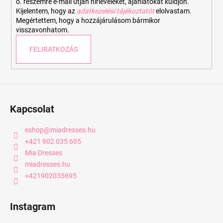
o. részemre e-mail útján hírleveleket, ajánlatokat küldjön.
Kijelentem, hogy az
adatkezelési tájékoztatót
elolvastam.
Megértettem, hogy a hozzájárulásom bármikor
visszavonhatom.
FELIRATKOZÁS
Kapcsolat
eshop
@
miadresses.hu
+421 902 035 695
Mia Dresses
miadresses.hu
+421902035695
Instagram