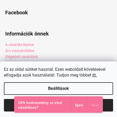
Facebook
Információk önnek
A vásárlás lépései
Áru visszaküldése
Elégedett vásárlóink
Üzleti feltételek (ÁSZF)
Adatkezelési tájékoztató
Ez az oldal sütiket használ. Ezen weboldalt követésével
elfogadja azok használatát. Tudjon meg többet
itt.
Webáruház értékelése
Kapcsolat
Beállítások
Shoptet készítette
10% kedvezmény az első
Elfogadom
Igen
Nem
Copyright 2026
miadresses.hu
. Minden jog fenntartva.
vásárlásra?