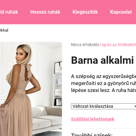
id ruhák
Hosszú ruhák
Kiegészítők
Kapcsolat
ékkal
Mit keres?
A
Nincs értékelés
Ugrás az értékelés
termék
átlagos
Barna alkalmi
KERESÉS
értékelése
5-
ből
A szépség az egyszerűségben 
0,0
Ajánljuk
megerősíti ez a gyönyörű ru
csillag.
lépése szexi lesz. A ruha hátu
Szállítási lehetőségek