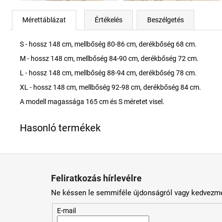
Mérettáblázat
Értékelés
Beszélgetés
S - hossz 148 cm, mellbőség 80-86 cm, derékbőség 68 cm.
M - hossz 148 cm, mellbőség 84-90 cm, derékbőség 72 cm.
L - hossz 148 cm, mellbőség 88-94 cm, derékbőség 78 cm.
XL - hossz 148 cm, mellbőség 92-98 cm, derékbőség 84 cm.
A modell magassága 165 cm és S méretet visel.
L
á
Feliratkozás hírlevélre
b
Ne késsen le semmiféle újdonságról vagy kedvezmé
l
é
E-mail