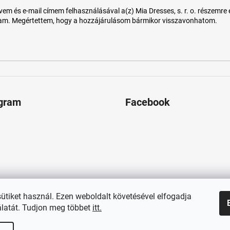
 és e-mail címem felhasználásával a(z) Mia Dresses, s. r. o. részemre e-m
tam. Megértettem, hogy a hozzájárulásom bármikor visszavonhatom.
agram
Facebook
sütiket használ. Ezen weboldalt követésével elfogadja
latát. Tudjon meg többet
itt.