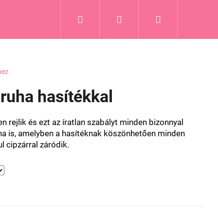
Keresés
Bejelentkezés
Kosár
hez
 ruha hasítékkal
rejlik és ezt az íratlan szabályt minden bizonnyal
ha is, amelyben a hasítéknak köszönhetően minden
l cipzárral záródik.