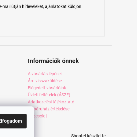
ail útján hírleveleket, ajánlatokat küldjön.
Információk önnek
A vásárlás lépései
Áru visszaküldése
Elégedett vásárlóink
Üzleti feltételek (ÁSZF)
Adatkezelési tájékoztató
Webáruház értékelése
Kapcsolat
Elfogadom
Shoptet készítette