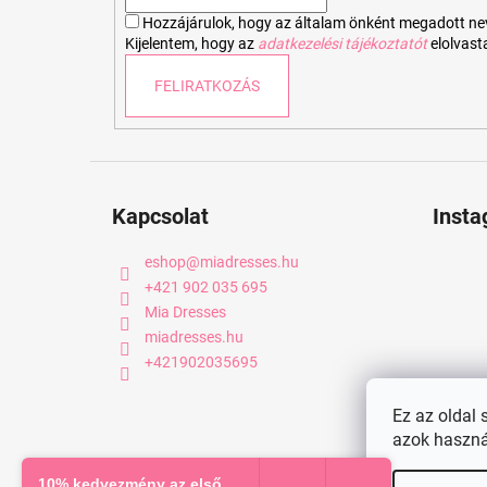
c
Hozzájárulok, hogy az általam önként megadott nevem
Kijelentem, hogy az
adatkezelési tájékoztatót
elolvas
FELIRATKOZÁS
Kapcsolat
Inst
eshop
@
miadresses.hu
+421 902 035 695
Mia Dresses
miadresses.hu
+421902035695
Ez az oldal 
azok haszná
Copyright 2026
miadresses.hu
. Minden jog fenntartva.
10% kedvezmény az első