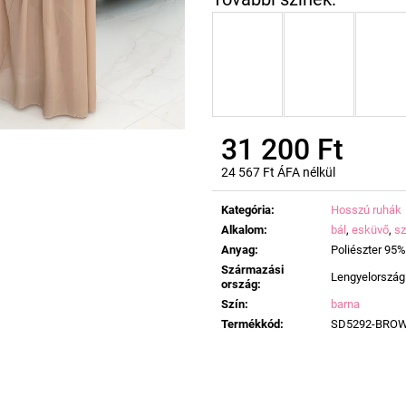
31 200 Ft
24 567 Ft ÁFA nélkül
Egységár:
Kategória
:
Hosszú ruhák
Alkalom
:
bál
,
esküvő
,
sz
Anyag
:
Poliészter 95%
Származási
Lengyelország
ország
:
Szín
:
barna
Termékkód
:
SD5292-BRO