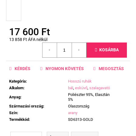
17 600 Ft
13 858 Ft ÁFA nélkül
Egységár:
KOSÁRBA
KÉRDÉS
NYOMON KÖVETÉS
MEGOSZTÁS
Kategória
:
Hosszú ruhák
Alkalom
:
bál
,
esküvő
,
szalagavató
Poliészter 95%, Elasztán
Anyag
:
5%
Származási ország
:
Olaszország
Szín
:
arany
Termékkód
:
SD6313-GOLD