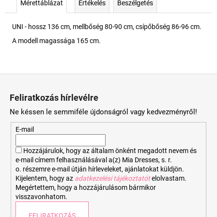
Mérettáblázat
Értékelés
Beszélgetés
UNI - hossz 136 cm, mellbőség 80-90 cm, csípőbőség 86-96 cm.
A modell magassága 165 cm.
L
á
Feliratkozás hírlevélre
b
Ne késsen le semmiféle újdonságról vagy kedvezményről!
l
é
E-mail
c
Hozzájárulok, hogy az általam önként megadott nevem és
e-mail címem felhasználásával a(z) Mia Dresses, s. r.
o. részemre e-mail útján hírleveleket, ajánlatokat küldjön.
Kijelentem, hogy az
adatkezelési tájékoztatót
elolvastam.
Megértettem, hogy a hozzájárulásom bármikor
visszavonhatom.
FELIRATKOZÁS