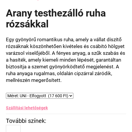
termék
átlagos
Arany testhezálló ruha
értékelése
5-
rózsákkal
ből
0,0
csillag.
Egy gyönyörű romantikus ruha, amely a
vállat díszítő
rózsáknak köszönhetően kivételes és csábító hölgyet
varázsol viselőjéből.
A fényes anyag, a szűk szabás és
a hasíték, amely kiemeli minden lépését, garantáltan
biztosítja a szemet gyönyörködtető megjelenést. A
ruha anyaga rugalmas, oldalán cipzárral záródik,
mellrészén megerősített.
Szállítási lehetőségek