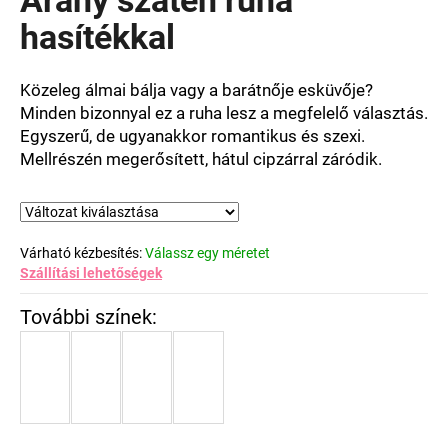
értékelése
5-
hasítékkal
ből
0,0
csillag.
Közeleg álmai bálja vagy a barátnője esküvője?
Minden bizonnyal ez a ruha lesz a megfelelő választás.
Egyszerű, de ugyanakkor romantikus és szexi.
Mellrészén megerősített, hátul cipzárral záródik.
Várható kézbesítés:
Válassz egy méretet
Szállítási lehetőségek