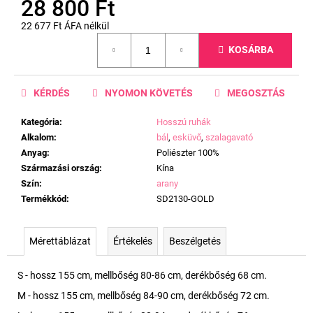
28 800 Ft
22 677 Ft ÁFA nélkül
Egységár:
KOSÁRBA
KÉRDÉS
NYOMON KÖVETÉS
MEGOSZTÁS
Kategória
:
Hosszú ruhák
Alkalom
:
bál
,
esküvő
,
szalagavató
Anyag
:
Poliészter 100%
Származási ország
:
Kína
Szín
:
arany
Termékkód
:
SD2130-GOLD
Mérettáblázat
Értékelés
Beszélgetés
S - hossz 155 cm, mellbőség 80-86 cm, derékbőség 68 cm.
M - hossz 155 cm, mellbőség 84-90 cm, derékbőség 72 cm.