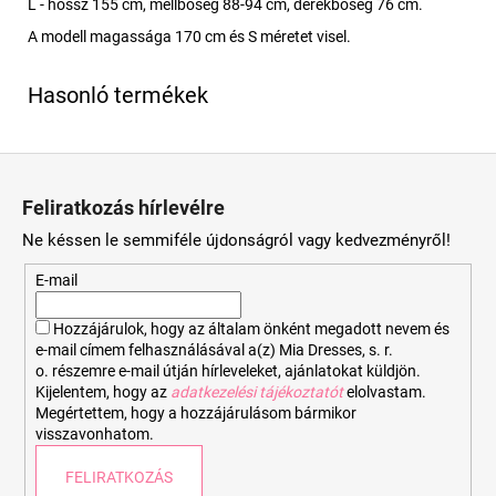
L - hossz 155 cm, mellbőség 88-94 cm, derékbőség 76 cm.
A modell magassága 170 cm és S méretet visel.
L
á
Feliratkozás hírlevélre
b
Ne késsen le semmiféle újdonságról vagy kedvezményről!
l
é
E-mail
c
Hozzájárulok, hogy az általam önként megadott nevem és
e-mail címem felhasználásával a(z) Mia Dresses, s. r.
o. részemre e-mail útján hírleveleket, ajánlatokat küldjön.
Kijelentem, hogy az
adatkezelési tájékoztatót
elolvastam.
Megértettem, hogy a hozzájárulásom bármikor
visszavonhatom.
FELIRATKOZÁS