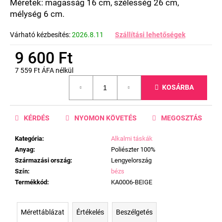
Méretek:
magasság 16 cm,
szélesség 26 cm,
mélység 6 cm.
Várható kézbesítés:
2026.8.11
Szállítási lehetőségek
9 600 Ft
7 559 Ft ÁFA nélkül
Egységár:
KOSÁRBA
KÉRDÉS
NYOMON KÖVETÉS
MEGOSZTÁS
Kategória
:
Alkalmi táskák
Anyag
:
Poliészter 100%
Származási ország
:
Lengyelország
Szín
:
bézs
Termékkód
:
KA0006-BEIGE
Mérettáblázat
Értékelés
Beszélgetés