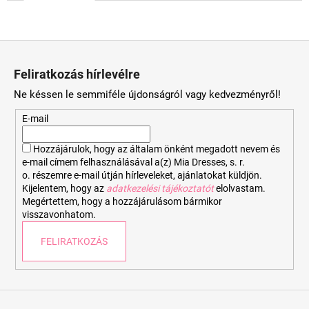
L
á
Feliratkozás hírlevélre
b
Ne késsen le semmiféle újdonságról vagy kedvezményről!
l
é
E-mail
c
Hozzájárulok, hogy az általam önként megadott nevem és
e-mail címem felhasználásával a(z) Mia Dresses, s. r.
o. részemre e-mail útján hírleveleket, ajánlatokat küldjön.
Kijelentem, hogy az
adatkezelési tájékoztatót
elolvastam.
Megértettem, hogy a hozzájárulásom bármikor
visszavonhatom.
FELIRATKOZÁS