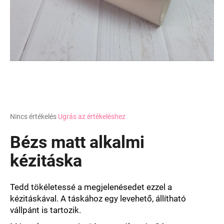
A
j
á
n
l
j
u
k
A
Nincs értékelés
Ugrás az értékeléshez
termék
átlagos
Bézs matt alkalmi
értékelése
5-
kézitáska
ből
0,0
csillag.
Tedd tökéletessé a megjelenésedet ezzel a
kézitáskával. A táskához egy levehető, állítható
vállpánt is tartozik.