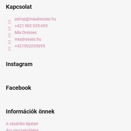
Kapcsolat
eshop
@
miadresses.hu
+421 902 035 695
Mia Dresses
miadresses.hu
+421902035695
Instagram
Facebook
Információk önnek
A vásárlás lépései
Áru visszaküldése